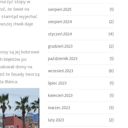
anurzyć stopy w
uć, że świat na
sierpień 2025
(1)
o stamtąd wyjechać
sierpień 2024
(2)
wszej chwili daje
styczeń 2024
(4)
grudzień 2023
(2)
yosy są jej kolorowe
październik 2023
(1)
h błękitów po
malowali domy na
wrzesień 2023
(6)
ziś te fasady tworzą
ta Blanca.
lipiec 2023
(1)
kwiecień 2023
(1)
marzec 2023
(3)
luty 2023
(2)