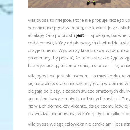
Villajoyosa to miejsce, które nie próbuje niczego u
neonami, nie pędzi za modą, nie konkuruje z sąsiad
atrakcję. Ono po prostu
jest
— spokojne, barwne, 
codzienności, który od pierwszych chwil udziela si
przyjezdnemu. Wystarczy kilka kroków wzdłuż nad
promenady, by poczuć, że to miasteczko żyje w z
fale wyznaczają tu tempo dnia, a słońce — jego nas
Villajoyosa nie jest skansenem. To miasteczko, w k
się naturalnie: starsi mieszkańcy grają w domino w c
biegają po plaży, a zapach świeżo smażonych churr
aromatem kawy z małych, rodzinnych kawiarni. Tury
niż w Benidormie czy Alicante, dzięki czemu łatwiej 
prawdziwą, nieudawaną, w której słychać tylko morz
Villajoyosa wciąga człowieka nie atrakcjami, lecz a