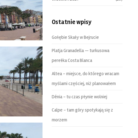
Ostatnie wpisy
Gołębie Skały w Bejrucie
Platja Granadella — turkusowa
perełka Costa Blanca
Altea – miejsce, do którego wracam
myślami częściej, niż planowałem
Dénia – tu czas płynie wolniej
Calpe – tam góry spotykają się z
morzem