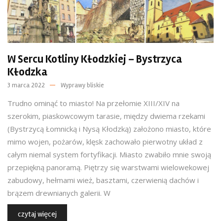
W Sercu Kotliny Kłodzkiej – Bystrzyca
Kłodzka
3 marca 2022
Wyprawy bliskie
Trudno ominąć to miasto! Na przełomie XIII/XIV na
szerokim, piaskowcowym tarasie, między dwiema rzekami
(Bystrzycą Łomnicką i Nysą Kłodzką) założono miasto, które
mimo wojen, pożarów, klęsk zachowało pierwotny układ z
całym niemal system fortyfikacji. Miasto zwabiło mnie swoją
przepiękną panoramą. Piętrzy się warstwami wielowekowej
zabudowy, hełmami wież, basztami, czerwienią dachów i
brązem drewnianych galerii. W
czytaj więcej