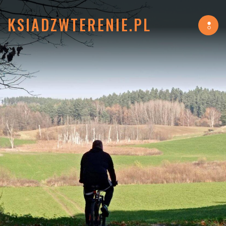
KSIADZWTERENIE.PL
Tog
navi