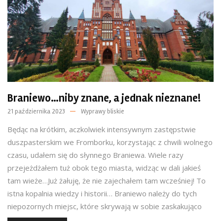
Braniewo…niby znane, a jednak nieznane!
21 października 2023
Wyprawy bliskie
Będąc na krótkim, aczkolwiek intensywnym zastępstwie
duszpasterskim we Fromborku, korzystając z chwili wolnego
czasu, udałem się do słynnego Braniewa. Wiele razy
przejeżdżałem tuż obok tego miasta, widząc w dali jakieś
tam wieże…Już żałuję, że nie zajechałem tam wcześniej! To
istna kopalnia wiedzy i historii… Braniewo należy do tych
niepozornych miejsc, które skrywają w sobie zaskakująco