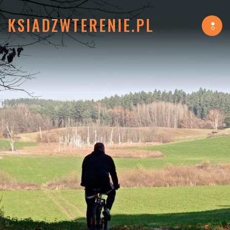
KSIADZWTERENIE.PL
Tog
navi