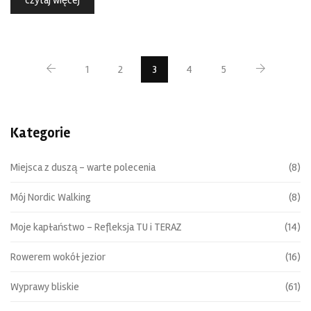
czytaj więcej
1
2
3
4
5
Kategorie
Miejsca z duszą – warte polecenia
(8)
Mój Nordic Walking
(8)
Moje kapłaństwo – Refleksja TU i TERAZ
(14)
Rowerem wokół jezior
(16)
Wyprawy bliskie
(61)